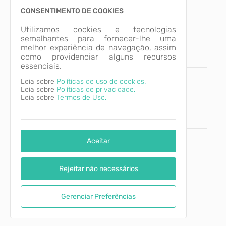
AMPLIAÇÃO CARGA HORÁRIA DEFINITIVA
CONSENTIMENTO DE COOKIES
Utilizamos cookies e tecnologias
AMPLIAÇÃO CARGA HORÁRIA
semelhantes para fornecer-lhe uma
DEFINITIVA
melhor experiência de navegação, assim
como providenciar alguns recursos
essenciais.
Leia sobre
Políticas de uso de cookies.
Compartilhe:
Leia sobre
Políticas de privacidade.
Leia sobre
Termos de Uso.
INÍCIO
ARQUIVOS
Aceitar
.
Tipo
Rejeitar não necessários
Gerenciar Preferências