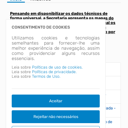
Pensando em disponibilizar os dados técnicos de
forma universal, a Secretaria apresenta os mapas do
novo zoneamento e outros, em extensões, na qual os
arquivos podem ser visualizados através de uma
CONSENTIMENTO DE COOKIES
plataforma grátis e de fácil acesso a todos, como por
exemplo Google Earth e Acrobat Reader.
Utilizamos cookies e tecnologias
semelhantes para fornecer-lhe uma
melhor experiência de navegação, assim
Links
como providenciar alguns recursos
essenciais.
Leia sobre
Políticas de uso de cookies.
MAPA APPs EM AUC - LC267/22
Leia sobre
Políticas de privacidade.
Leia sobre
Termos de Uso.
MAPA APPs RURAIS - LC267/22
LC 267/22 (Art. 90, inciso III (Área de Preservação
Permanente - APP))
Aceitar
LC 267/22 (Art. 90, inciso V (Área Urbana Consolidada -
AuC))
Rejeitar não necessários
LC267/22 (Art. 90, inciso VII (Áreas sujeitas a risco de
alagamento))