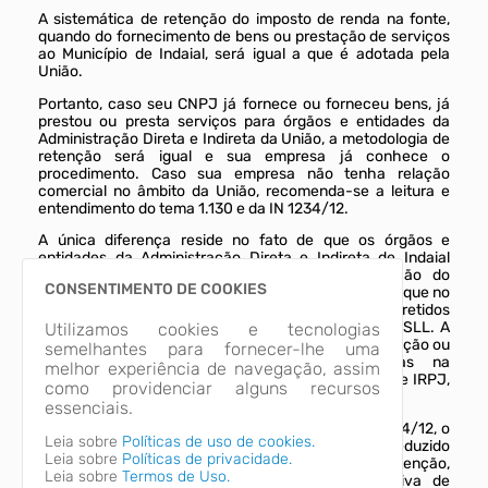
A sistemática de retenção do imposto de renda na fonte,
quando do fornecimento de bens ou prestação de serviços
ao Município de Indaial, será igual a que é adotada pela
União.
Portanto, caso seu CNPJ já fornece ou forneceu bens, já
prestou ou presta serviços para órgãos e entidades da
Administração Direta e Indireta da União, a metodologia de
retenção será igual e sua empresa já conhece o
procedimento. Caso sua empresa não tenha relação
comercial no âmbito da União, recomenda-se a leitura e
entendimento do tema 1.130 e da IN 1234/12.
A única diferença reside no fato de que os órgãos e
entidades da Administração Direta e Indireta de Indaial
reterão apenas os valores referentes à retenção do
CONSENTIMENTO DE COOKIES
Imposto de Renda Pessoa Jurídica (IRPJ), enquanto que no
âmbito da União, além da retenção do IRPJ, são retidos
também os valores relativos ao Pis, ao Cofins e à CSLL. A
Utilizamos cookies e tecnologias
retenção do IRPJ pelo Município não representa criação ou
semelhantes para fornecer-lhe uma
majoração do tributo, constituindo-se apenas na
melhor experiência de navegação, assim
antecipação do valor que deverá ser pago a título de IRPJ,
como providenciar alguns recursos
pela pessoa jurídica, à Receita Federal.
essenciais.
De acordo com o art. 9º da Instrução Normativa 1234/12, o
Leia sobre
Políticas de uso de cookies.
valor do IRPJ retido poderá ser compensado ou deduzido
Leia sobre
Políticas de privacidade.
pelo fornecedor ou prestador que sofreu a retenção,
Leia sobre
Termos de Uso.
conforme regras descritas na instrução normativa de