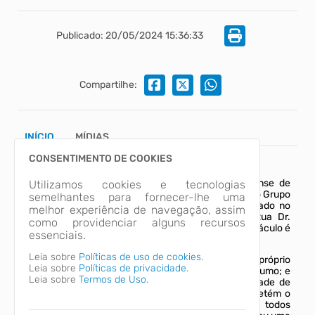
Publicado: 20/05/2024 15:36:33
Compartilhe:
INÍCIO
MÍDIAS
CONSENTIMENTO DE COOKIES
Neste domingo (26), às 19h, a Fundação Indaialense de
Utilizamos cookies e tecnologias
Cultura irá sediar o teatro “Apareceu a Margarida”, do Grupo
semelhantes para fornecer-lhe uma
Elementos em Cena. O evento gratuito será realizado no
melhor experiência de navegação, assim
Galpão das Artes Prof. Mário Demétrio - FIC (Rua Dr.
como providenciar alguns recursos
Blumenau, 5, Centro). A classificação etária do espetáculo é
essenciais.
de 16 anos.
Leia sobre
Políticas de uso de cookies.
Na sinopse da peça, Dona Margarida criou seu próprio
Leia sobre
Políticas de privacidade.
método de ensino, no qual a obediência é o suprassumo; e
Leia sobre
Termos de Uso.
nisso se inclui uma boa postura e uma incapacidade de
reação a qualquer verdade expressa por ela. Ela detém o
poder sobre todas as disciplinas e mantém a todos