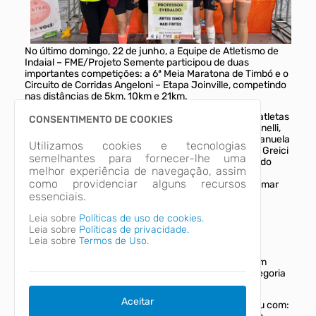
No último domingo, 22 de junho, a Equipe de Atletismo de
Indaial – FME/Projeto Semente participou de duas
importantes competições: a 6ª Meia Maratona de Timbó e o
Circuito de Corridas Angeloni – Etapa Joinville, competindo
nas distâncias de 5km, 10km e 21km.
A delegação contou com a participação de diversos atletas
CONSENTIMENTO DE COOKIES
: Alexandre Tomelin, Ana Carla Waltrick, Ana Flávia Vanelli,
Arthur Kogler, Clóvis Kretzer, Eliseu Dias, Franciane Manuela
Utilizamos cookies e tecnologias
Stanhke, Gabriela Barreto Ostermann, Gisele Porfirio, Greici
semelhantes para fornecer-lhe uma
Bauke, Jean Carlos Sehnem, Helena da Silva, Leonardo
melhor experiência de navegação, assim
Ostermann da Silva, Rosani Costa, Rui Simão Junior,
como providenciar alguns recursos
Sabrina Jennrich, Ubyrajara Philipps Heredia e Valdemar
essenciais.
Stanhke.
Confira os resultados - Maratona de Timbó:
Leia sobre
Políticas de uso de cookies.
Márcia Loes Stanhke – 1º lugar na categoria – 21km
Leia sobre
Políticas de privacidade.
Nilva Boeing – 4º lugar na categoria – 21km
Leia sobre
Termos de Uso.
Zilda Maria Sora Kretzer – 1º lugar na categoria – 5km
Beatriz Baschung Hubes – 3º lugar na categoria – 5km
Carla Rosane Tessmer Porto Calson – 3º lugar na categoria
– 5km
Aceitar
Já em Joinville, no Circuito Angeloni, o destaque ficou com: